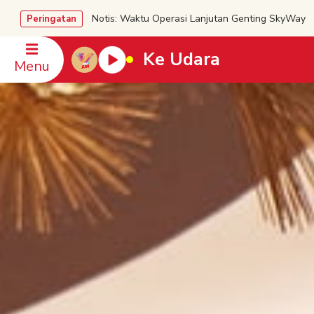
Notis: Waktu Operasi Lanjutan Genting SkyWa
Peringatan
Ke Udara
Menu