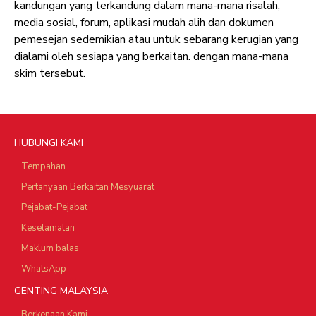
kandungan yang terkandung dalam mana-mana risalah,
media sosial, forum, aplikasi mudah alih dan dokumen
pemesejan sedemikian atau untuk sebarang kerugian yang
dialami oleh sesiapa yang berkaitan. dengan mana-mana
skim tersebut.
HUBUNGI KAMI
Tempahan
Pertanyaan Berkaitan Mesyuarat
Pejabat-Pejabat
Keselamatan
Maklum balas
WhatsApp
GENTING MALAYSIA
Berkenaan Kami