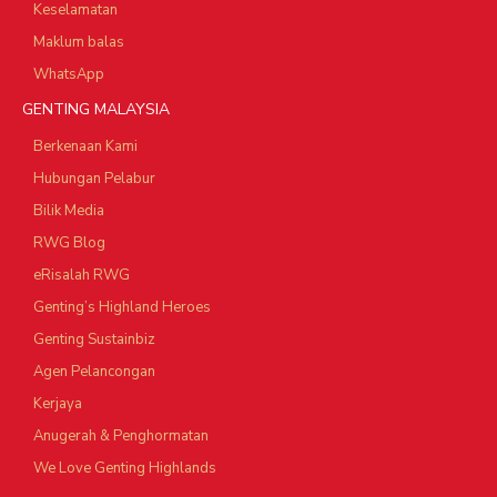
Keselamatan
Maklum balas
WhatsApp
GENTING MALAYSIA
Berkenaan Kami
Hubungan Pelabur
Bilik Media
RWG Blog
eRisalah RWG
Genting’s Highland Heroes
Genting Sustainbiz
Agen Pelancongan
Kerjaya
Anugerah & Penghormatan
We Love Genting Highlands