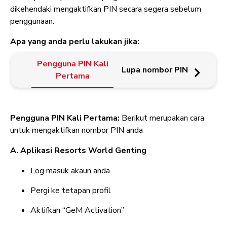
dikehendaki mengaktifkan PIN secara segera sebelum
penggunaan.
Apa yang anda perlu lakukan jika:
Pengguna PIN Kali
Lupa nombor PIN
Kema
Pertama
Pengguna PIN Kali Pertama:
Berikut merupakan cara
untuk mengaktifkan nombor PIN anda
A. Aplikasi Resorts World Genting
Log masuk akaun anda
Pergi ke tetapan profil
Aktifkan “GeM Activation”