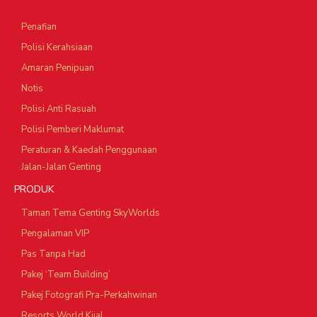
Penafian
Polisi Kerahsiaan
Amaran Penipuan
Notis
Polisi Anti Rasuah
Polisi Pemberi Maklumat
Peraturan & Kaedah Penggunaan
Jalan-Jalan Genting
PRODUK
Taman Tema Genting SkyWorlds
Pengalaman VIP
Pas Tanpa Had
Pakej ‘Team Building’
Pakej Fotografi Pra-Perkahwinan
Resorts World Kijal