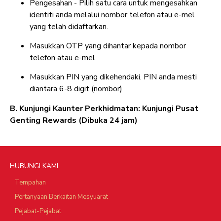
Pengesahan - Pilih satu cara untuk mengesahkan
identiti anda melalui nombor telefon atau e-mel
yang telah didaftarkan.
Masukkan OTP yang dihantar kepada nombor
telefon atau e-mel
Masukkan PIN yang dikehendaki. PIN anda mesti
diantara 6-8 digit (nombor)
B. Kunjungi Kaunter Perkhidmatan: Kunjungi Pusat
Genting Rewards (Dibuka 24 jam)
HUBUNGI KAMI
Tempahan
Pertanyaan Berkaitan Mesyuarat
Pejabat-Pejabat