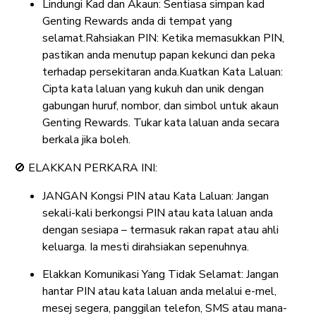
Lindungi Kad dan Akaun: Sentiasa simpan kad
Genting Rewards anda di tempat yang
selamat.Rahsiakan PIN: Ketika memasukkan PIN,
pastikan anda menutup papan kekunci dan peka
terhadap persekitaran anda.Kuatkan Kata Laluan:
Cipta kata laluan yang kukuh dan unik dengan
gabungan huruf, nombor, dan simbol untuk akaun
Genting Rewards. Tukar kata laluan anda secara
berkala jika boleh.
🚫 ELAKKAN PERKARA INI:
JANGAN Kongsi PIN atau Kata Laluan: Jangan
sekali-kali berkongsi PIN atau kata laluan anda
dengan sesiapa – termasuk rakan rapat atau ahli
keluarga. Ia mesti dirahsiakan sepenuhnya.
Elakkan Komunikasi Yang Tidak Selamat: Jangan
hantar PIN atau kata laluan anda melalui e-mel,
mesej segera, panggilan telefon, SMS atau mana-