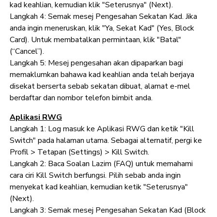
kad keahlian, kemudian klik "Seterusnya" (Next).
Langkah 4: Semak mesej Pengesahan Sekatan Kad. Jika
anda ingin meneruskan, klik "Ya, Sekat Kad" (Yes, Block
Card). Untuk membatalkan permintaan, klik "Batal"
(“Cancel”).
Langkah 5: Mesej pengesahan akan dipaparkan bagi
memaklumkan bahawa kad keahlian anda telah berjaya
disekat berserta sebab sekatan dibuat, alamat e-mel
berdaftar dan nombor telefon bimbit anda.
Aplikasi RWG
Langkah 1: Log masuk ke Aplikasi RWG dan ketik "Kill
Switch" pada halaman utama. Sebagai alternatif, pergi ke
Profil > Tetapan (Settings) > Kill Switch.
Langkah 2: Baca Soalan Lazim (FAQ) untuk memahami
cara ciri Kill Switch berfungsi. Pilih sebab anda ingin
menyekat kad keahlian, kemudian ketik "Seterusnya"
(Next).
Langkah 3: Semak mesej Pengesahan Sekatan Kad (Block