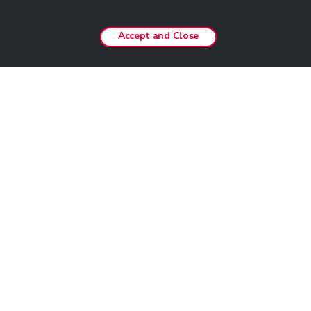
Accept and Close
MAKLUMAT DAFTAR MASUK
Daftar masuk akan dilakukan melalui kiosk atau aplikasi
mudah alih kami di lobi RW Hotel.
Suite mewah eksklusif untuk kehidupan mewah
Tempahan untuk RW Hotel adalah eksklusif untuk
tetamu kasino dan ahli Genting Rewards (Gold & ke atas).