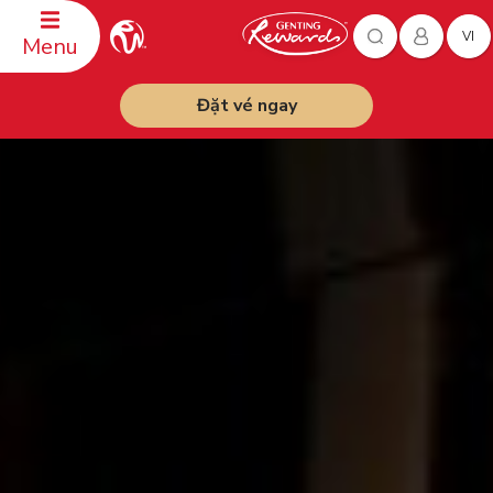
VI
Menu
Đặt vé ngay