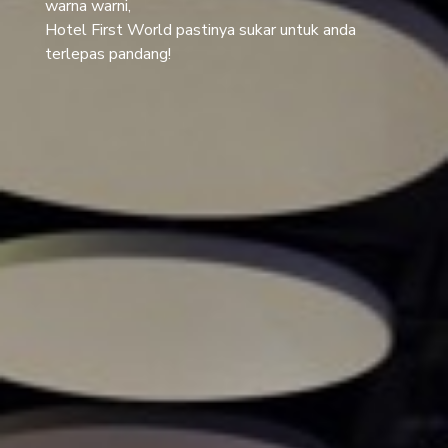
warna warni,
Hotel First World pastinya sukar untuk anda
terlepas pandang!