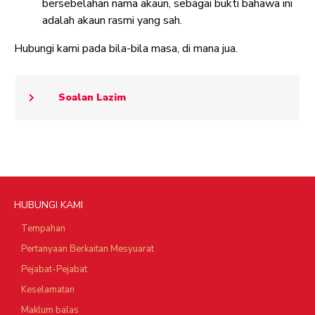
bersebelahan nama akaun, sebagai bukti bahawa ini
adalah akaun rasmi yang sah.
Hubungi kami pada bila-bila masa, di mana jua.
Soalan Lazim
HUBUNGI KAMI
Tempahan
Pertanyaan Berkaitan Mesyuarat
Pejabat-Pejabat
Keselamatan
Maklum balas