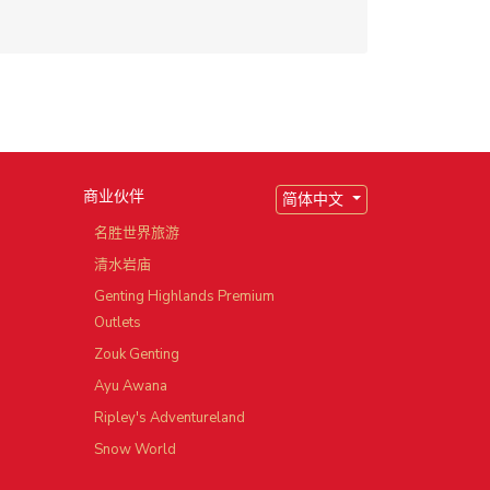
商业伙伴
简体中文
园
名胜世界旅游
清水岩庙
Genting Highlands Premium
Outlets
Zouk Genting
Ayu Awana
Ripley's Adventureland
Snow World