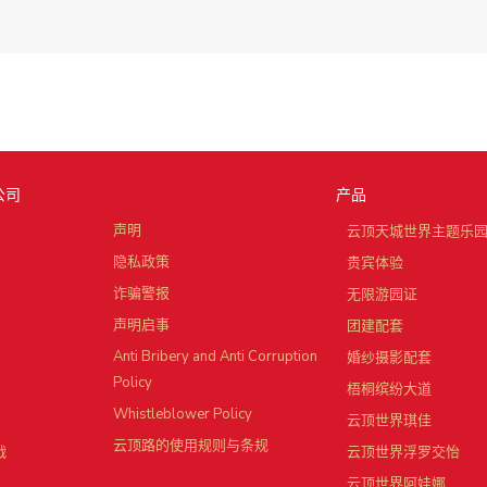
公司
产品
声明
云顶天城世界主题乐
隐私政策
贵宾体验
诈骗警报
无限游园证
声明启事
团建配套
Anti Bribery and Anti Corruption
婚纱摄影配套
Policy
梧桐缤纷大道
Whistleblower Policy
云顶世界琪佳
云顶路的使用规则与条规
战
云顶世界浮罗交怡
云顶世界阿娃娜