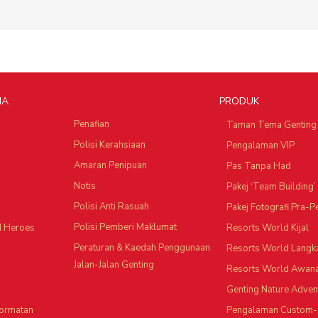
IA
PRODUK
Penafian
Taman Tema Genting
Polisi Kerahsiaan
Pengalaman VIP
Amaran Penipuan
Pas Tanpa Had
Notis
Pakej ‘Team Building’
Polisi Anti Rasuah
Pakej Fotografi Pra-
Polisi Pemberi Maklumat
d Heroes
Resorts World Kijal
Peraturan & Kaedah Penggunaan
Resorts World Langk
Jalan-Jalan Genting
Resorts World Awan
Genting Nature Adven
ormatan
Pengalaman Custom