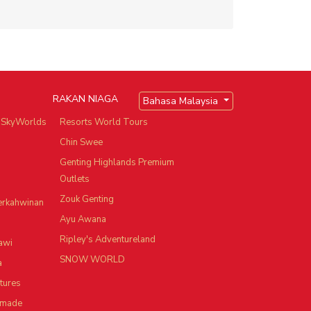
RAKAN NIAGA
Bahasa Malaysia
 SkyWorlds
Resorts World Tours
Chin Swee
Genting Highlands Premium
Outlets
Zouk Genting
Perkahwinan
Ayu Awana
Ripley's Adventureland
awi
SNOW WORLD
a
tures
-made