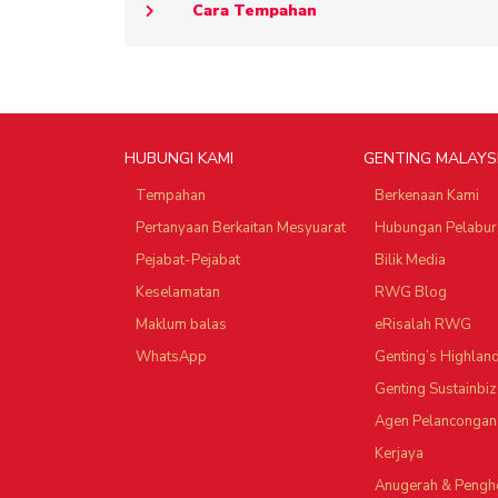
Cara Tempahan
HUBUNGI KAMI
GENTING MALAYS
Tempahan
Berkenaan Kami
Pertanyaan Berkaitan Mesyuarat
Hubungan Pelabur
Pejabat-Pejabat
Bilik Media
Keselamatan
RWG Blog
Maklum balas
eRisalah RWG
WhatsApp
Genting’s Highlan
Genting Sustainbiz
Agen Pelancongan
Kerjaya
Anugerah & Pengh