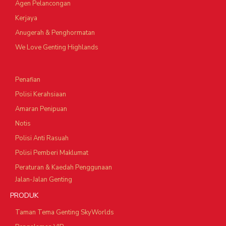
Agen Pelancongan
Kerjaya
Anugerah & Penghormatan
We Love Genting Highlands
Penafian
Polisi Kerahsiaan
Amaran Penipuan
Notis
Polisi Anti Rasuah
Polisi Pemberi Maklumat
Peraturan & Kaedah Penggunaan
Jalan-Jalan Genting
PRODUK
Taman Tema Genting SkyWorlds