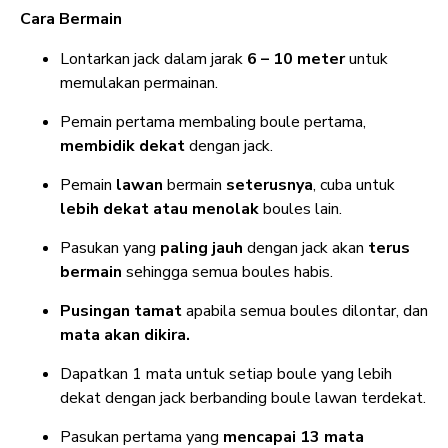
Cara Bermain
Lontarkan jack dalam jarak
6 – 10 meter
untuk
memulakan permainan.
Pemain pertama membaling boule pertama,
membidik dekat
dengan jack.
Pemain
lawan
bermain
seterusnya
, cuba untuk
lebih dekat atau menolak
boules lain.
Pasukan yang
paling jauh
dengan jack akan
terus
bermain
sehingga semua boules habis.
Pusingan tamat
apabila semua boules dilontar, dan
mata akan dikira.
Dapatkan 1 mata untuk setiap boule yang lebih
dekat dengan jack berbanding boule lawan terdekat.
Pasukan pertama yang
mencapai 13 mata