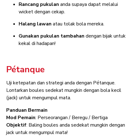
Rancang pukulan
anda supaya dapat melalui
wicket dengan cekap.
Halang lawan
atau tolak bola mereka.
Gunakan pukulan tambahan
dengan bijak untuk
kekal di hadapan!
Pétanque
Uji ketepatan dan strategi anda dengan Pétanque.
Lontarkan boules sedekat mungkin dengan bola kecil
(jack) untuk mengumpul mata.
Panduan Bermain
Mod Pemain
: Perseorangan / Beregu / Bertiga
Objektif
: Baling boules anda sedekat mungkin dengan
jack untuk mengumpul mata!