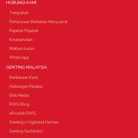
HUBUNGI KAMI
Tempahan
Pertanyaan Berkaitan Mesyuarat
Pejabat-Pejabat
Keselamatan
Maklum balas
WhatsApp
GENTING MALAYSIA
Berkenaan Kami
Hubungan Pelabur
Bilik Media
RWG Blog
eRisalah RWG
Genting’s Highland Heroes
Genting Sustainbiz