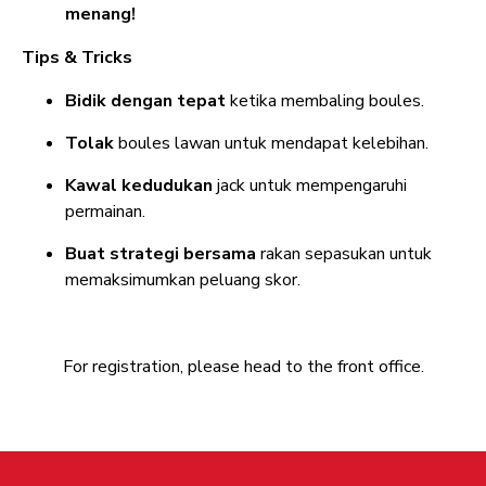
menang!
Tips & Tricks
Bidik dengan tepat
ketika membaling boules.
Tolak
boules lawan untuk mendapat kelebihan.
Kawal kedudukan
jack untuk mempengaruhi
permainan.
Buat strategi bersama
rakan sepasukan untuk
memaksimumkan peluang skor.
For registration, please head to the front office.