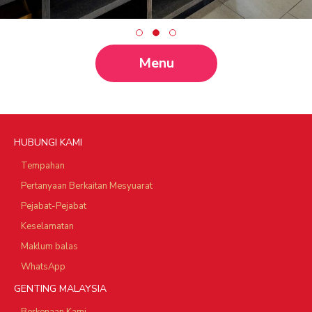
Menu
HUBUNGI KAMI
Tempahan
Pertanyaan Berkaitan Mesyuarat
Pejabat-Pejabat
Keselamatan
Maklum balas
WhatsApp
GENTING MALAYSIA