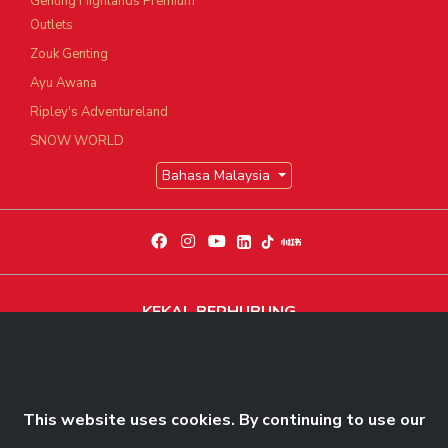
Genting Highlands Premium
Outlets
Zouk Genting
Ayu Awana
Ripley's Adventureland
SNOW WORLD
Bahasa Malaysia
KEKAL BERHUBUNG
Dapatkan berita dan perkembangan eksklusif terkini
Langgani Sekarang
This website uses cookies. By continuing to use our