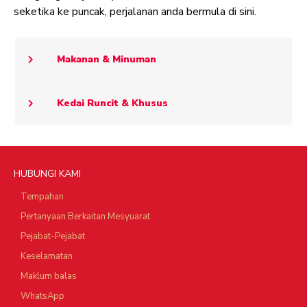
seketika ke puncak, perjalanan anda bermula di sini.
Makanan & Minuman
Kedai Runcit & Khusus
HUBUNGI KAMI
Tempahan
Pertanyaan Berkaitan Mesyuarat
Pejabat-Pejabat
Keselamatan
Maklum balas
WhatsApp