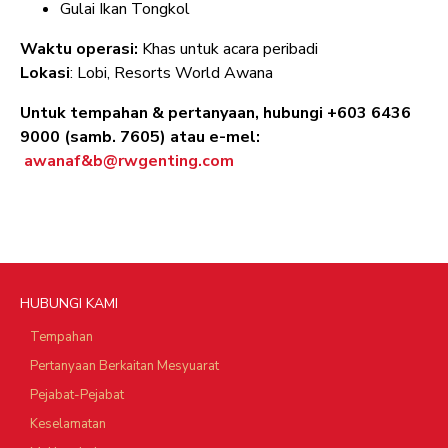
Gulai Ikan Tongkol
Waktu operasi:
Khas untuk acara peribadi
Lokasi
: Lobi, Resorts World Awana
Untuk tempahan & pertanyaan, hubungi +603 6436
9000 (samb. 7605) atau e-mel:
awanaf&b@rwgenting.com
HUBUNGI KAMI
Tempahan
Pertanyaan Berkaitan Mesyuarat
Pejabat-Pejabat
Keselamatan