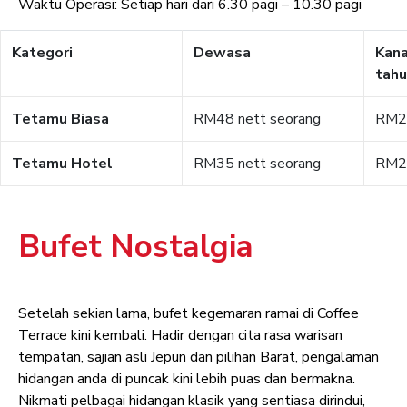
Waktu Operasi: Setiap hari dari 6.30 pagi – 10.30 pagi
Kategori
Dewasa
Kana
tahu
Tetamu Biasa
RM48 nett seorang
RM28
Tetamu Hotel
RM35 nett seorang
RM20
Bufet Nostalgia
Setelah sekian lama, bufet kegemaran ramai di Coffee
Terrace kini kembali. Hadir dengan cita rasa warisan
tempatan, sajian asli Jepun dan pilihan Barat, pengalaman
hidangan anda di puncak kini lebih puas dan bermakna.
Nikmati pelbagai hidangan klasik yang sentiasa dirindui,