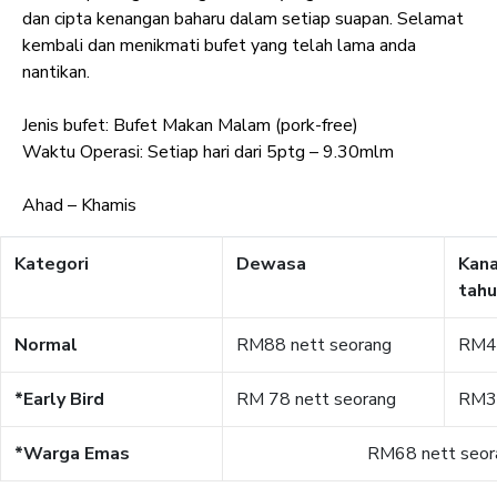
dan cipta kenangan baharu dalam setiap suapan. Selamat
kembali dan menikmati bufet yang telah lama anda
nantikan.
Jenis bufet: Bufet Makan Malam (pork-free)
Waktu Operasi: Setiap hari dari 5ptg – 9.30mlm
Ahad – Khamis
Kategori
Dewasa
Kana
tahu
Normal
RM88 nett seorang
RM48
*Early Bird
​RM 78 nett seorang
RM38
*Warga Emas
RM68 nett seor