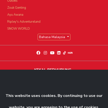
Outlets
Zouk Genting
Ayu Awana
Ripley's Adventureland
SNOW WORLD
Bahasa Malaysia
KEKAL BERHUBUNG
Dapatkan berita dan perkembangan eksklusif terkini
Langgani Sekarang
This website uses cookies. By continuing to use our
website, you are agreeing to the use of cookies.