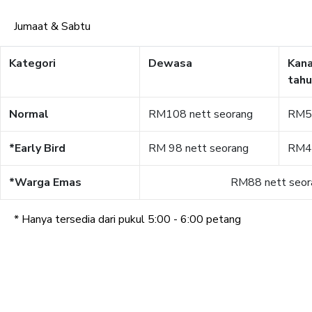
Jumaat & Sabtu ​
Kategori
Dewasa
Kana
tahu
Normal
RM108 nett seorang
RM58
*Early Bird
​RM 98 nett seorang
RM48
*Warga Emas
RM88 nett seor
* Hanya tersedia dari pukul 5:00 - 6:00 petang