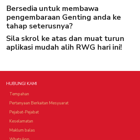
Bersedia untuk membawa
pengembaraan Genting anda ke
tahap seterusnya?
Sila skrol ke atas dan muat turun
aplikasi mudah alih RWG hari ini!
HUBUNGI KAMI
Tempahan
Pertanyaan Berkaitan Mesyuarat
Pejabat-Pejabat
Keselamatan
Maklum balas
WhatsApp