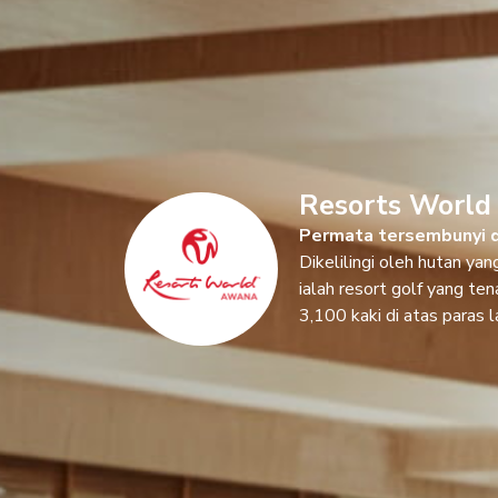
Resorts Worl
Permata tersembunyi d
Dikelilingi oleh hutan y
ialah resort golf yang te
3,100 kaki di atas paras l