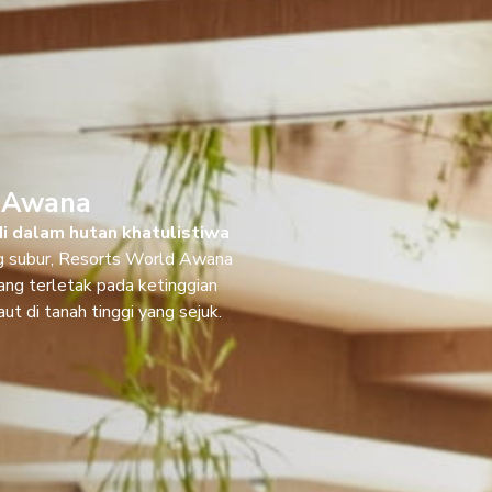
d Awana
i dalam hutan khatulistiwa
ang subur, Resorts World Awana
nang terletak pada ketinggian
aut di tanah tinggi yang sejuk.