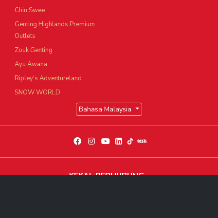
Chin Swee
Genting Highlands Premium
Outlets
Zouk Genting
Ayu Awana
Ripley's Adventureland
SNOW WORLD
Bahasa Malaysia
KEKAL BERHUBUNG
Dapatkan berita dan perkembangan eksklusif terkini
Langgani Sekarang