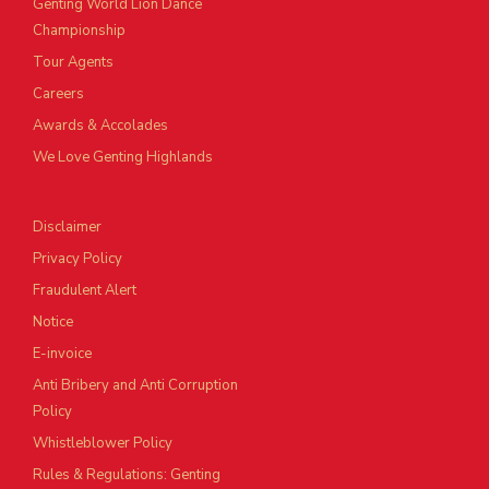
Genting World Lion Dance
Championship
Tour Agents
Careers
Awards & Accolades
We Love Genting Highlands
Disclaimer
Privacy Policy
Fraudulent Alert
Notice
E-invoice
Anti Bribery and Anti Corruption
Policy
Whistleblower Policy
Rules & Regulations: Genting