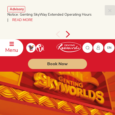
Advisory
Notice: Genting SkyWay Extended Operating Hours
|
READ MORE
EN
Menu
Book Now