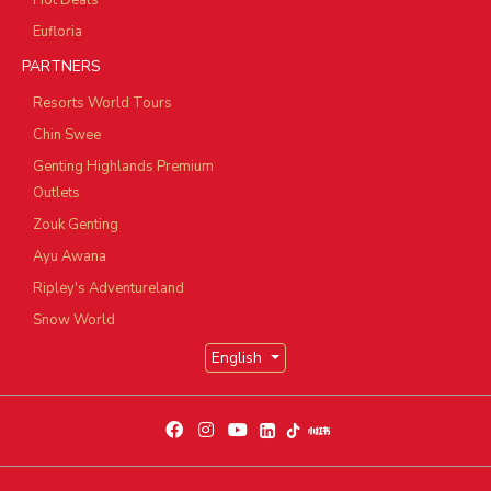
Hot Deals
Eufloria
PARTNERS
Resorts World Tours
Chin Swee
Genting Highlands Premium
Outlets
Zouk Genting
Ayu Awana
Ripley's Adventureland
Snow World
English