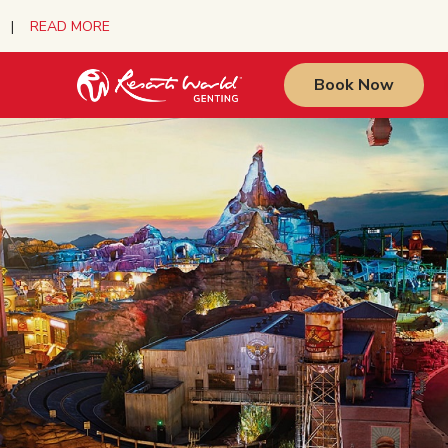
urs |
READ MORE
Book Now