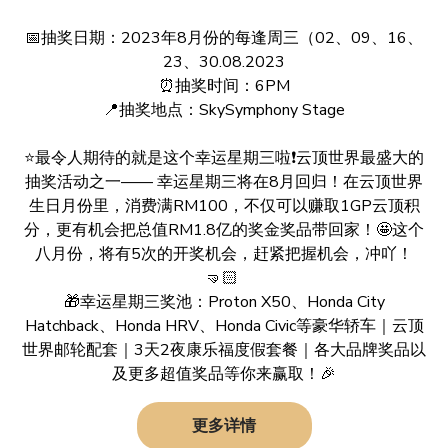
📅抽奖日期：2023年8月份的每逢周三（02、09、16、
23、30.08.2023
⏰抽奖时间：6PM
📍抽奖地点：SkySymphony Stage
⭐️最令人期待的就是这个幸运星期三啦❗️云顶世界最盛大的
抽奖活动之一—— 幸运星期三将在8月回归！在云顶世界
生日月份里，消费满RM100，不仅可以赚取1GP云顶积
分，更有机会把总值RM1.8亿的奖金奖品带回家！🤩这个
八月份，将有5次的开奖机会，赶紧把握机会，冲吖！
🤜🏻
🎁幸运星期三奖池：Proton X50、Honda City
Hatchback、Honda HRV、Honda Civic等豪华轿车｜云顶
世界邮轮配套｜3天2夜康乐福度假套餐｜各大品牌奖品以
及更多超值奖品等你来赢取！🎉
更多详情