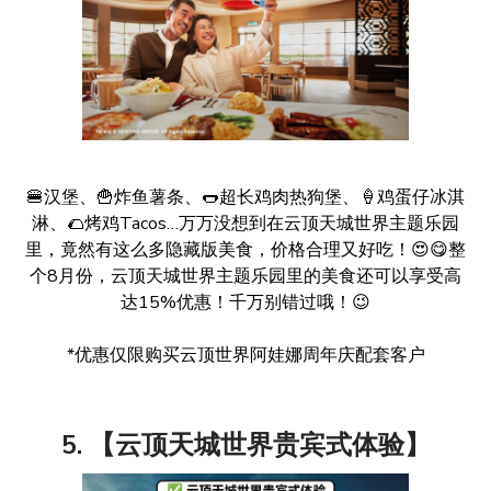
🍔汉堡、🍟炸鱼薯条、🌭️超长鸡肉热狗堡、🍦鸡蛋仔冰淇
淋、🌮烤鸡Tacos…万万没想到在云顶天城世界主题乐园
里，竟然有这么多隐藏版美食，价格合理又好吃！😍😋整
个8月份，云顶天城世界主题乐园里的美食还可以享受高
达15%优惠！千万别错过哦！😉
*优惠仅限购买云顶世界阿娃娜周年庆配套客户
5. 【云顶天城世界贵宾式体验】