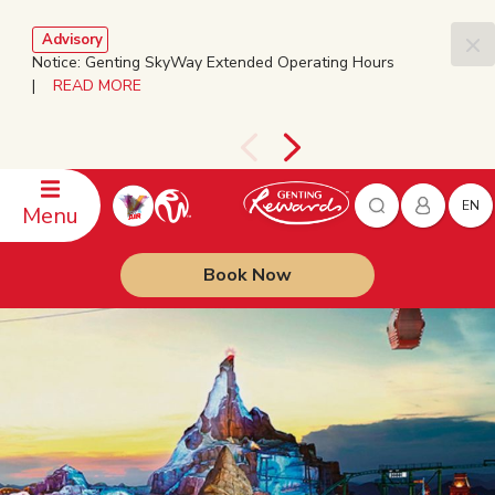
Advisory
Notice: Genting SkyWay Extended Operating Hours
|
READ MORE
EN
Menu
Book Now