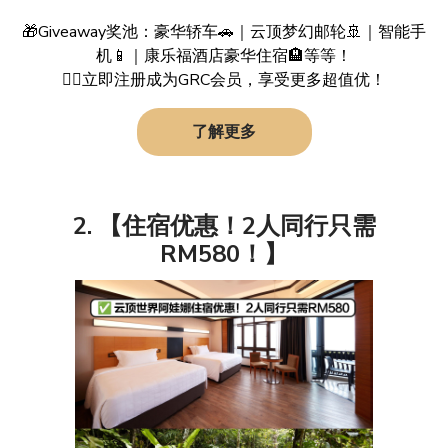
🎁Giveaway奖池：豪华轿车🚗｜云顶梦幻邮轮🚢｜智能手
机📱｜康乐福酒店豪华住宿🏨等等！
👉🏻立即注册成为GRC会员，享受更多超值优！
了解更多
2. 【住宿优惠！2人同行只需
RM580！】