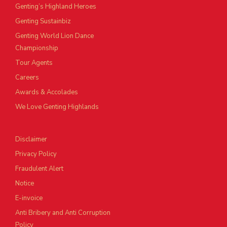
Genting’s Highland Heroes
Genting Sustainbiz
Genting World Lion Dance
Championship
Tour Agents
Careers
Awards & Accolades
We Love Genting Highlands
Disclaimer
Privacy Policy
Fraudulent Alert
Notice
E-invoice
Anti Bribery and Anti Corruption
Policy