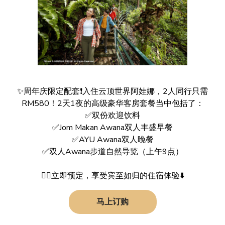
✨周年庆限定配套❗️入住云顶世界阿娃娜，2人同行只需
RM580！2天1夜的高级豪华客房套餐当中包括了：
✅双份欢迎饮料
✅Jom Makan Awana双人丰盛早餐
✅AYU Awana双人晚餐
✅双人Awana步道自然导览（上午9点）
👉🏻立即预定，享受宾至如归的住宿体验⬇️
马上订购