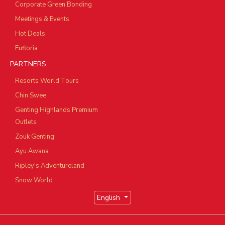
Corporate Green Bonding
Meetings & Events
Hot Deals
Eufloria
PARTNERS
Resorts World Tours
Chin Swee
Genting Highlands Premium
Outlets
Zouk Genting
Ayu Awana
Ripley's Adventureland
Snow World
English