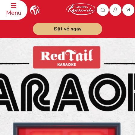
VI
Menu
Đặt vé ngay