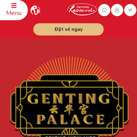
VI
Menu
Đặt vé ngay