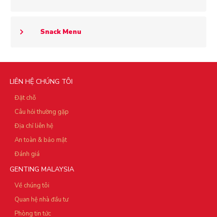
Snack Menu
LIÊN HỆ CHÚNG TÔI
Đặt chỗ
Câu hỏi thường gặp
Địa chỉ liên hệ
An toàn & bảo mật
Đánh giá
GENTING MALAYSIA
Về chúng tôi
Quan hệ nhà đầu tư
Phòng tin tức