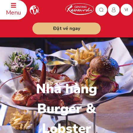
VI
Menu
Đặt vé ngay
Nhà hàng
Burger &
Lobster