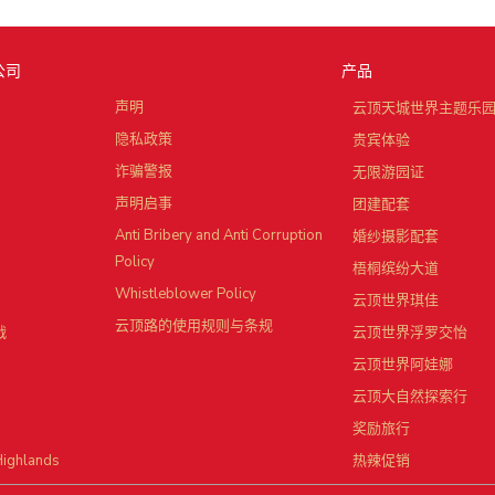
公司
产品
声明
云顶天城世界主题乐
隐私政策
贵宾体验
诈骗警报
无限游园证
声明启事
团建配套
Anti Bribery and Anti Corruption
婚纱摄影配套
Policy
梧桐缤纷大道
Whistleblower Policy
云顶世界琪佳
云顶路的使用规则与条规
战
云顶世界浮罗交怡
云顶世界阿娃娜
云顶大自然探索行
奖励旅行
Highlands
热辣促销