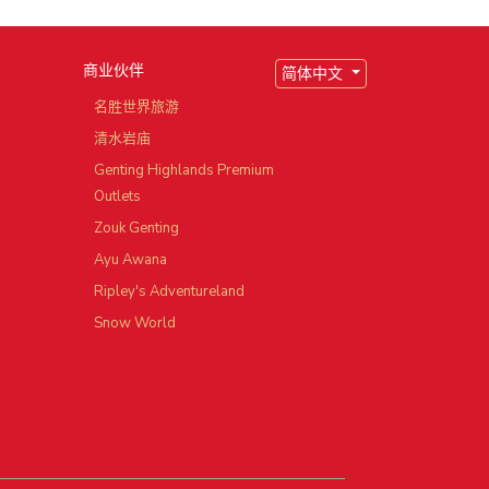
商业伙伴
简体中文
园
名胜世界旅游
清水岩庙
Genting Highlands Premium
Outlets
Zouk Genting
Ayu Awana
Ripley's Adventureland
Snow World