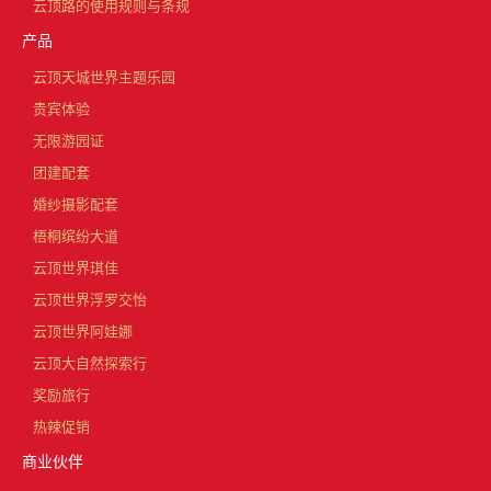
云顶路的使用规则与条规
产品
云顶天城世界主题乐园
贵宾体验
无限游园证
团建配套
婚纱摄影配套
梧桐缤纷大道
云顶世界琪佳
云顶世界浮罗交怡
云顶世界阿娃娜
云顶大自然探索行
奖励旅行
热辣促销
商业伙伴