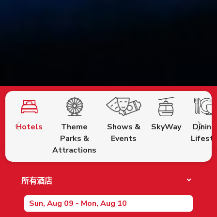
Hotels
Theme
Shows &
SkyWay
Dining
Parks &
Events
Lifest
Attractions