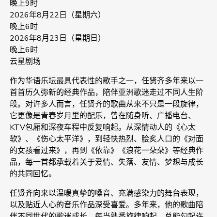
晚上9时
2026年8月22日（星期六）
晚上6时
2026年8月23日（星期日）
晚上6时
云星剧场
作为华语乐坛最具代表性的歌手之一，任贤齐多年来以一
首首历久弥新的经典作品，陪伴亚洲歌迷走过不同人生阶
段。对许多人而言，任贤齐的歌曲从来不只是一段旋律，
它更像是青春岁月里的配乐，曾在随身听、广播电台、
KTV包厢和深夜车程中反复响起。从深情动人的《心太
软》、《伤心太平洋》，到轻快热烈、脍炙人口的《对面
的女孩看过来》，再到《依靠》《浪花一朵朵》等经典作
品，每一首都承载着关于爱情、失落、友情、梦想与成长
的共同回忆。
任贤齐向来以温暖真挚的嗓音、充满感染力的舞台表现，
以及贴近人心的音乐作品深受喜爱。多年来，他的歌曲陪
伴不同世代的歌迷成长，每当熟悉旋律响起，总能勾起许