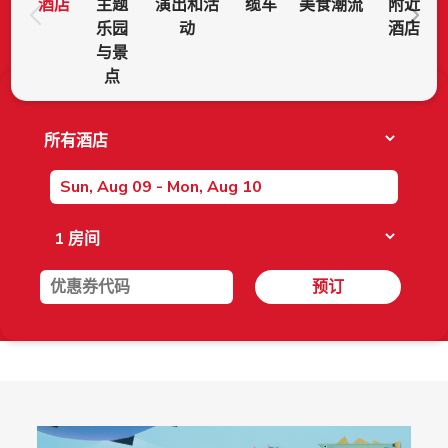
酒店
主题
演出和活
缆车
美食潮流
附近
乐园
动
酒店
与景
点
预订