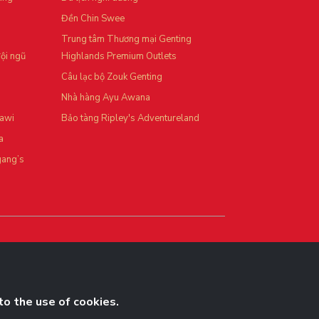
Đền Chin Swee
Trung tâm Thương mại Genting
ội ngũ
Highlands Premium Outlets
Câu lạc bộ Zouk Genting
Nhà hàng Ayu Awana
kawi
Bảo tàng Ripley's Adventureland
a
gang’s
to the use of cookies.