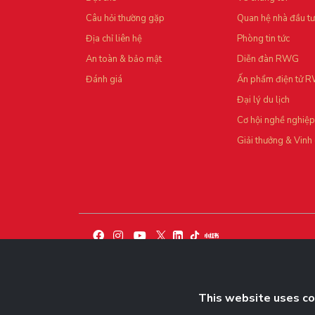
Câu hỏi thường gặp
Quan hệ nhà đầu tư
Địa chỉ liên hệ
Phòng tin tức
An toàn & bảo mật
Diễn đàn RWG
Đánh giá
Ấn phẩm điện tử 
Đại lý du lịch
Cơ hội nghề nghiệp
Giải thưởng & Vinh
THEO DÕI THÔNG TIN MỚI NHẤT TẠI ĐÂY
This website uses coo
Nhận ngay thông báo khi có tin tức, câu chuyện 