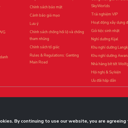
SkyWorlds
Chính sách bảo mật
Trải nghiệm VIP
Cảnh báo giả mạo
Hoạt động xây dựng đ
Lưu ý
Gói tiệc sinh nhật
Chính sách chống hối lộ và chống
RWG
tham nhũng
Nghỉ dưỡng Kijal
Chính sách tố giác
Khu nghỉ dưỡng Lang
Rules & Regulations: Genting
Khu nghỉ dưỡng Awan
 danh
Main Road
Nhà hàng bít tết Wolf
Hội nghị & Sự kiện
Ưu đãi hấp dẫn
Bấm Theo dõi ngay
kies. By continuing to use our website, you are agreeing 
và cập nhật độc quyền