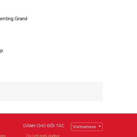
Genting Grand
ép
DÀNH CHO ĐỐI TÁC
Vietnamese
ting
Du lịch nghỉ dưỡng