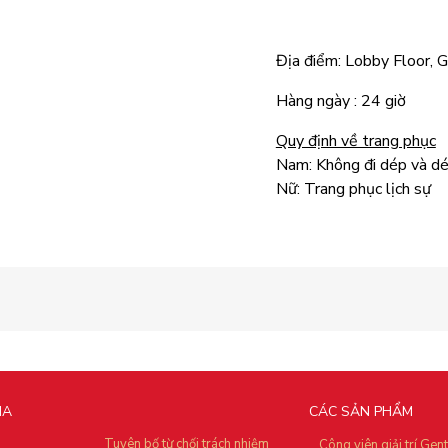
Địa điểm: Lobby Floor, 
Hàng ngày : 24 giờ
Quy định về trang phục
Nam: Không đi dép và d
Nữ: Trang phục lịch sự
IA
CÁC SẢN PHẨM
Tuyên bố từ chối trách nhiệm
Công viên giải trí Gen