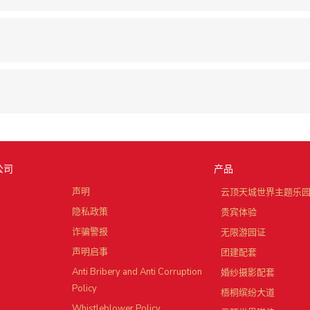
公司
产品
声明
云顶天城世界主题乐
隐私政策
贵宾体验
诈骗警报
无限游园证
声明启事
团建配套
Anti Bribery and Anti Corruption
婚纱摄影配套
Policy
梧桐缤纷大道
Whistleblower Policy