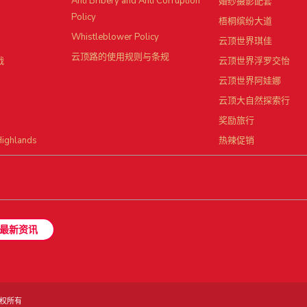
Anti Bribery and Anti Corruption
婚纱摄影配套
Policy
梧桐缤纷大道
Whistleblower Policy
云顶世界琪佳
云顶路的使用规则与条规
战
云顶世界浮罗交怡
云顶世界阿娃娜
云顶大自然探索行
奖励旅行
Highlands
热辣促销
最新资讯
. 版权所有