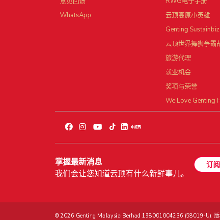
意见回馈
RWG电子手册
WhatsApp
云顶高原小英雄
Genting Sustainbiz
云顶世界舞狮争霸
旅游代理
就业机会
奖项与荣誉
We Love Genting 
掌握最新消息
订阅
我们会让您知道云顶有什么新鲜事儿。
© 2026 Genting Malaysia Berhad 198001004236 (58019-U)