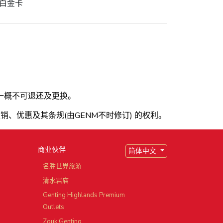
白金卡
一概不可退还及更换。
、优惠及其条规(由GENM不时修订) 的权利。
商业伙伴
简体中文
园
名胜世界旅游
清水岩庙
Genting Highlands Premium
Outlets
Zouk Genting