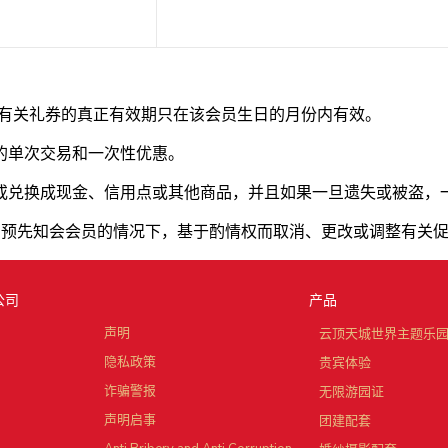
但有关礼券的真正有效期只在该会员生日的月份内有效。
的单次交易和一次性优惠。
或兑换成现金、信用点或其他商品，并且如果一旦遗失或被盗，
需预先知会会员的情况下，基于酌情权而取消、更改或调整有关促销
公司
产品
声明
云顶天城世界主题乐
隐私政策
贵宾体验
诈骗警报
无限游园证
声明启事
团建配套