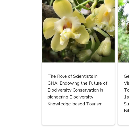
The Role of Scientists in
Ge
GNA: Endowing the Future of
Vi
Biodiversity Conservation in
To
pioneering Biodiversity
1s
Knowledge-based Tourism
Su
Ni