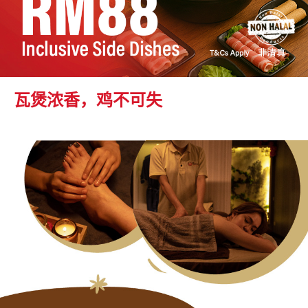
瓦煲浓香，鸡不可失