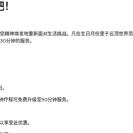
吧！
神焕发地重新面对生活挑战。凡在生日月份里于云顶世界范围内的He
30分钟的服务。
日。
钟疗程可免费升级至90分钟服务。
。
以享受此优惠。