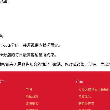
h分店：
动。
 Touch分店，并须视供应状况而定。
ouch分店的每日最高容纳量所约束。
情权而在无需预先知会的情况下取消、修改或调整此促销、优惠及
公司
产品
声明
云顶天城世界主题乐
隐私政策
贵宾体验
诈骗警报
无限游园证