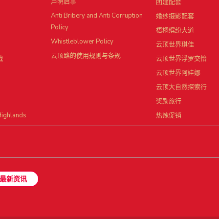
声明启事
团建配套
Anti Bribery and Anti Corruption
婚纱摄影配套
Policy
梧桐缤纷大道
Whistleblower Policy
云顶世界琪佳
云顶路的使用规则与条规
战
云顶世界浮罗交怡
云顶世界阿娃娜
云顶大自然探索行
奖励旅行
Highlands
热辣促销
最新资讯