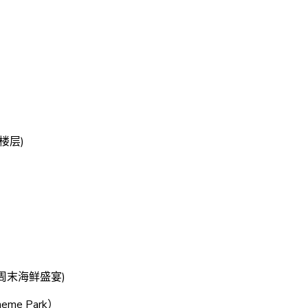
大厅楼层)
适用于周末海鲜盛宴)
eme Park）