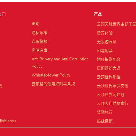
公司
产品
声明
云顶天城世界主题乐
隐私政策
贵宾体验
诈骗警报
无限游园证
声明启事
团建配套
Anti Bribery and Anti Corruption
婚纱摄影配套
Policy
梧桐缤纷大道
Whistleblower Policy
云顶世界琪佳
云顶路的使用规则与条规
战
云顶世界浮罗交怡
云顶世界阿娃娜
云顶大自然探索行
奖励旅行
Highlands
热辣促销