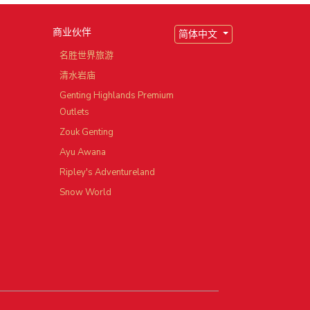
商业伙伴
简体中文
园
名胜世界旅游
清水岩庙
Genting Highlands Premium
Outlets
Zouk Genting
Ayu Awana
Ripley's Adventureland
Snow World